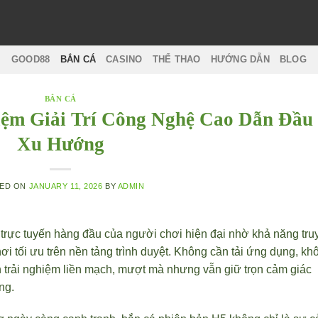
GOOD88
BẮN CÁ
CASINO
THỂ THAO
HƯỚNG DẪN
BLOG
BẮN CÁ
iệm Giải Trí Công Nghệ Cao Dẫn Đầu
Xu Hướng
ED ON
JANUARY 11, 2026
BY
ADMIN
í trực tuyến hàng đầu của người chơi hiện đại nhờ khả năng tru
hơi tối ưu trên nền tảng trình duyệt. Không cần tải ứng dụng, kh
n trải nghiệm liền mạch, mượt mà nhưng vẫn giữ trọn cảm giác
ng.