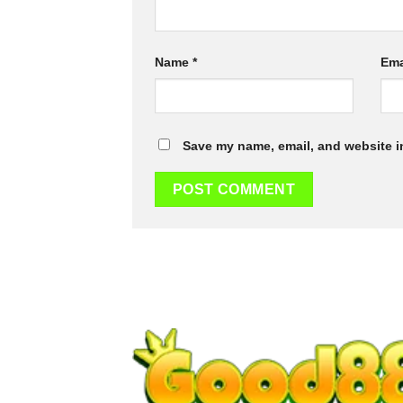
Name
*
Ema
Save my name, email, and website in