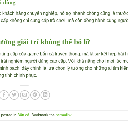
i dùng
óc khách hàng chuyên nghiệp, hỗ trợ nhanh chóng cũng là thướ
g cấp không chỉ cung cấp trò chơi, mà còn đồng hành cùng ngư
ướng giải trí không thể bỏ lỡ
âng cấp của game bắn cá truyền thống, mà là sự kết hợp hài 
và trải nghiệm người dùng cao cấp. Với khả năng chơi mọi lúc mọ
inh bạch, đây chính là lựa chọn lý tưởng cho những ai tìm kiế
ng tính chinh phục.
s posted in
Bắn cá
. Bookmark the
permalink
.