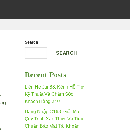
Search
SEARCH
Recent Posts
Liên Hệ Jun88: Kênh Hỗ Trợ
Kỹ Thuật Và Chăm Sóc
y
Khách Hàng 24/7
ông
Đăng Nhập C168: Giải Mã
Quy Trình Xác Thực Và Tiêu
Chuẩn Bảo Mật Tài Khoản