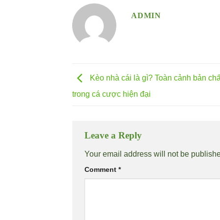
ADMIN
Kèo nhà cái là gì? Toàn cảnh bản chất
trong cá cược hiện đại
Leave a Reply
Your email address will not be publish
Comment
*