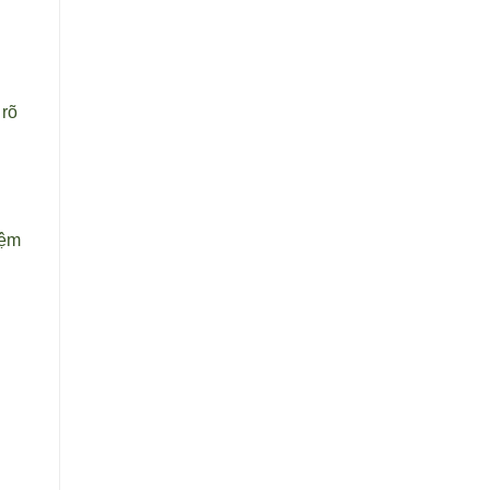
 rõ
iệm