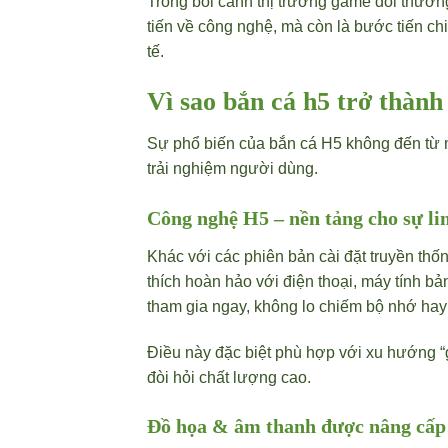
Trong bối cảnh thị trường game đổi thưởn
tiến về công nghệ, mà còn là bước tiến c
tế.
Vì sao bắn cá h5 trở thành
Sự phổ biến của bắn cá H5 không đến từ m
trải nghiệm người dùng.
Công nghệ H5 – nền tảng cho sự lin
Khác với các phiên bản cài đặt truyền thố
thích hoàn hảo với điện thoại, máy tính bả
tham gia ngay, không lo chiếm bộ nhớ hay 
Điều này đặc biệt phù hợp với xu hướng “g
đòi hỏi chất lượng cao.
Đồ họa & âm thanh được nâng cấp 