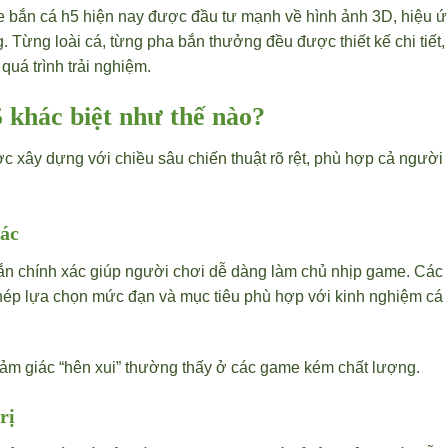
me bắn cá h5 hiện nay được đầu tư mạnh về hình ảnh 3D, hiệu 
Từng loài cá, từng pha bắn thưởng đều được thiết kế chi tiết,
quá trình trải nghiệm.
 khác biệt như thế nào?
ợc xây dựng với chiều sâu chiến thuật rõ rệt, phù hợp cả người
tác
ắn chính xác giúp người chơi dễ dàng làm chủ nhịp game. Các
hép lựa chọn mức đạn và mục tiêu phù hợp với kinh nghiệm cá
ảm giác “hên xui” thường thấy ở các game kém chất lượng.
rị