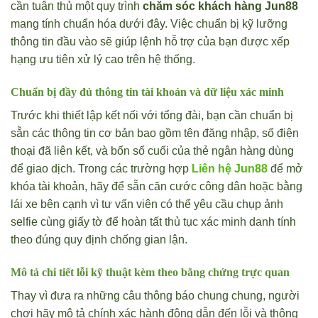
cần tuân thủ một quy trình
chăm sóc khách hàng Jun88
mang tính chuẩn hóa dưới đây. Việc chuẩn bị kỹ lưỡng
thông tin đầu vào sẽ giúp lệnh hỗ trợ của bạn được xếp
hạng ưu tiên xử lý cao trên hệ thống.
Chuẩn bị đầy đủ thông tin tài khoản và dữ liệu xác minh
Trước khi thiết lập kết nối với tổng đài, bạn cần chuẩn bị
sẵn các thông tin cơ bản bao gồm tên đăng nhập, số điện
thoại đã liên kết, và bốn số cuối của thẻ ngân hàng dùng
để giao dịch. Trong các trường hợp
Liên hệ Jun88
để mở
khóa tài khoản, hãy để sẵn căn cước công dân hoặc bằng
lái xe bên cạnh vì tư vấn viên có thể yêu cầu chụp ảnh
selfie cùng giấy tờ để hoàn tất thủ tục xác minh danh tính
theo đúng quy định chống gian lận.
Mô tả chi tiết lỗi kỹ thuật kèm theo bằng chứng trực quan
Thay vì đưa ra những câu thông báo chung chung, người
chơi hãy mô tả chính xác hành động dẫn đến lỗi và thông