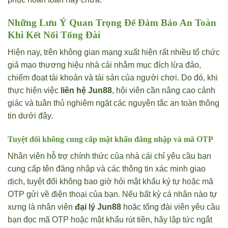
Những Lưu Ý Quan Trọng Để Đảm Bảo An Toàn
Khi Kết Nối Tổng Đài
Hiện nay, trên không gian mạng xuất hiện rất nhiều tổ chức
giả mạo thương hiệu nhà cái nhằm mục đích lừa đảo,
chiếm đoạt tài khoản và tài sản của người chơi. Do đó, khi
thực hiện việc
liên hệ Jun88
, hội viên cần nâng cao cảnh
giác và tuân thủ nghiêm ngặt các nguyên tắc an toàn thông
tin dưới đây.
Tuyệt đối không cung cấp mật khẩu đăng nhập và mã OTP
Nhân viên hỗ trợ chính thức của nhà cái chỉ yêu cầu bạn
cung cấp tên đăng nhập và các thông tin xác minh giao
dịch, tuyệt đối không bao giờ hỏi mật khẩu ký tự hoặc mã
OTP gửi về điện thoại của bạn. Nếu bất kỳ cá nhân nào tự
xưng là nhân viên
đại lý Jun88
hoặc tổng đài viên yêu cầu
bạn đọc mã OTP hoặc mật khẩu rút tiền, hãy lập tức ngắt