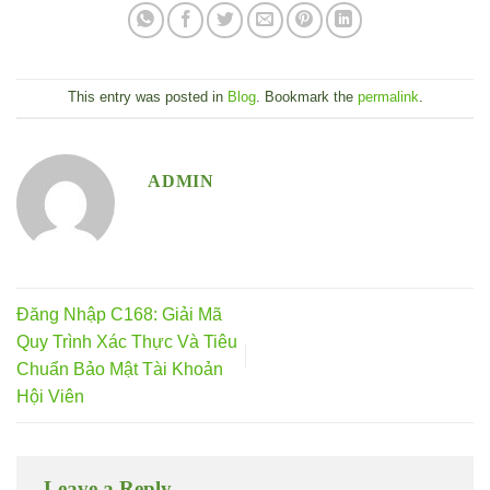
This entry was posted in
Blog
. Bookmark the
permalink
.
ADMIN
Đăng Nhập C168: Giải Mã
Quy Trình Xác Thực Và Tiêu
Chuẩn Bảo Mật Tài Khoản
Hội Viên
Leave a Reply