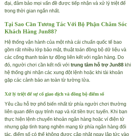
đại, đảm bảo mọi vấn đề được tiếp nhận và xử lý triệt để
trong thời gian ngắn nhất.
Tại Sao Cần Tương Tác Với Bộ Phận Chăm Sóc
Khách Hàng Jun88?
Hệ thống vận hành của một nhà cái chuẩn quốc tế bao
gồm rất nhiều lớp bảo mật, thuật toán đồng bộ dữ liệu và
các cổng thanh toán tự động liên kết với ngân hàng. Do
đó, người chơi cần kết nối với
trung tâm hỗ trợ Jun88
khi
hệ thống ghi nhận các xung đột lệnh hoặc khi tài khoản
gặp các cảnh báo an toàn từ tường lửa.
Xử lý triệt để sự cố giao dịch và đồng bộ điểm số
Yêu cầu hỗ trợ phổ biến nhất từ phía người chơi thường
liên quan đến quy trình nạp và rút tiền trực tuyến. Khi bạn
thực hiện lệnh chuyển khoản ngân hàng hoặc ví điện tử
nhưng gặp tình trạng nghẽn mạng từ phía ngân hàng đối
tác, điểm số có thể không được cập nhật ngay lập tức vào