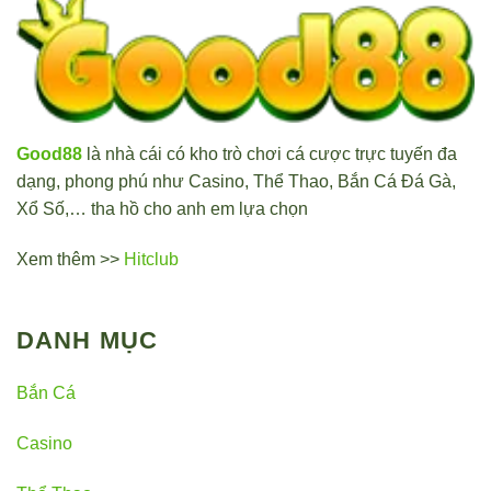
Good88
là nhà cái có kho trò chơi cá cược trực tuyến đa
dạng, phong phú như Casino, Thể Thao, Bắn Cá Đá Gà,
Xổ Số,… tha hồ cho anh em lựa chọn
Xem thêm >>
Hitclub
DANH MỤC
Bắn Cá
Casino