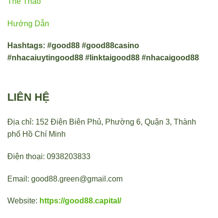
Thể Thao
Hướng Dẫn
Hashtags: #good88 #good88casino
#nhacaiuytingood88 #linktaigood88 #nhacaigood88
LIÊN HỆ
Địa chỉ: 152 Điện Biên Phủ, Phường 6, Quận 3, Thành
phố Hồ Chí Minh
Điện thoại: 0938203833
Email:
good88.green@gmail.com
Website:
https://good88.capital/